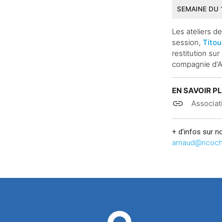
SEMAINE DU 1
Les ateliers d
session,
Tito
restitution su
compagnie d'A
EN SAVOIR P
link
Associat
+ d'infos sur no
arnaud@ricoch