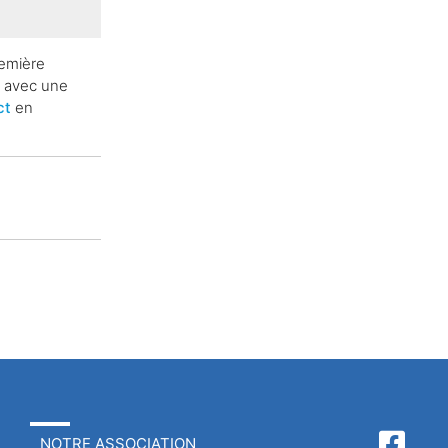
remière
t
avec une
ct
en
NOTRE ASSOCIATION