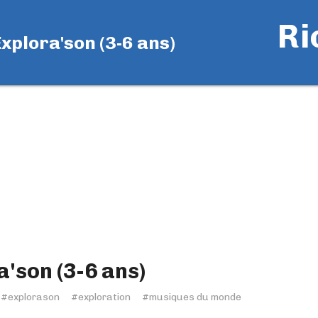
Ri
xplora'son (3-6 ans)
a'son (3-6 ans)
#explorason
#exploration
#musiques du monde