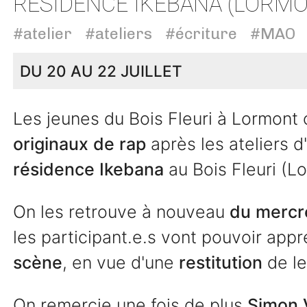
RÉSIDENCE IKEBANA (LORM
#atelier
#ateliers
#écriture
#MAO
DU 20 AU 22 JUILLET
Les jeunes du Bois Fleuri à Lormont
originaux de rap
après les ateliers d
résidence Ikebana
au Bois Fleuri (L
On les retrouve à nouveau
du mercre
les participant.e.s vont pouvoir app
scène
, en vue d'une
restitution
de leu
On remercie une fois de plus
Simon 