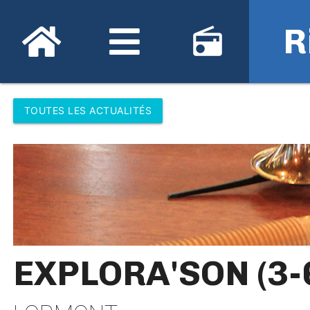
R
radio
TOUTES LES ACTUALITÉS
EXPLORA'SON (3-