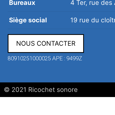
Bureaux
4 Ter, rue de
Siège social
19 rue du clo
NOUS CONTACTER
80910251000025 APE : 9499Z
© 2021 Ricochet sonore