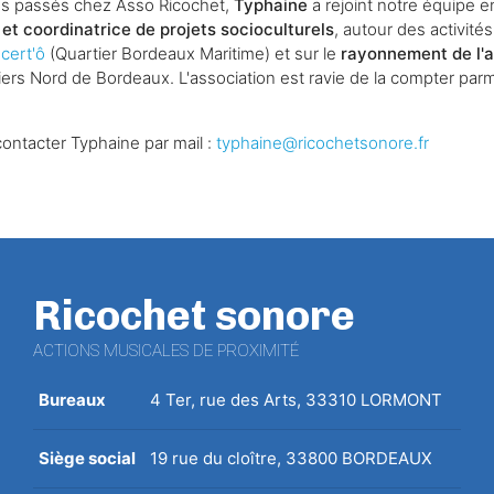
s passés chez Asso Ricochet,
Typhaine
a rejoint notre équipe e
et coordinatrice de projets socioculturels
, autour des activités
cert'ô
(Quartier Bordeaux Maritime) et sur le
rayonnement de l'a
iers Nord de Bordeaux. L'association est ravie de la compter par
ontacter Typhaine par mail :
typhaine@ricochetsonore.fr
Ricochet sonore
ACTIONS MUSICALES DE PROXIMITÉ
Bureaux
4 Ter, rue des Arts, 33310 LORMONT
Siège social
19 rue du cloître, 33800 BORDEAUX