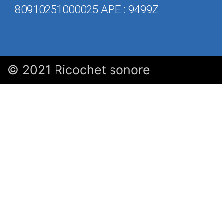
80910251000025 APE : 9499Z
© 2021 Ricochet sonore