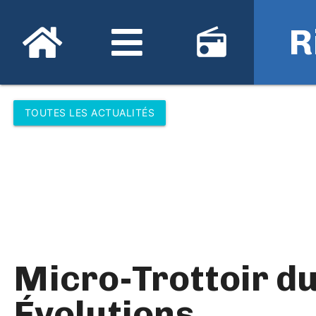
R
radio
TOUTES LES ACTUALITÉS
Micro-Trottoir du
Évolutions