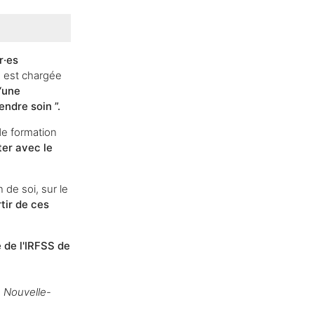
r·es
e est chargée
d‘une
ndre soin ”.
de formation
ter avec le
 de soi, sur le
tir de ces
e de l'IRFSS de
n Nouvelle-