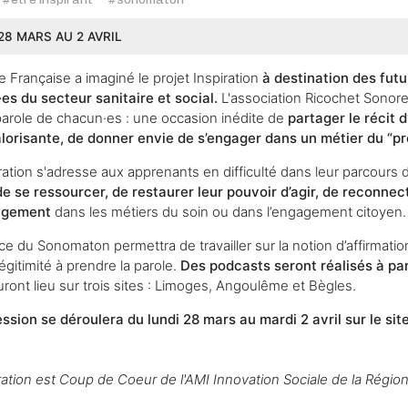
28 MARS AU 2 AVRIL
 Française a imaginé le projet Inspiration
à destination des futu
es du secteur sanitaire et social.
L'association Ricochet Sonor
 parole de chacun·es : une occasion inédite de
partager le récit 
lorisante, de donner envie de s’engager dans un métier du “pre
iration s'adresse aux apprenants en difficulté dans leur parcours 
de se ressourcer, de restaurer leur pouvoir d’agir, de reconnec
gagement
dans les métiers du soin ou dans l’engagement citoyen.
ce du Sonomaton permettra de travailler sur la notion d’affirmation
égitimité à prendre la parole.
Des podcasts seront réalisés à par
uront lieu sur trois sites : Limoges, Angoulême et Bègles.
sion se déroulera du lundi 28 mars au mardi 2 avril sur le sit
iration est Coup de Coeur de l'AMI Innovation Sociale de la Régio