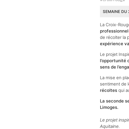
SEMAINE DU 
La Croix-Rouge
professionnel·
de récolter la
expérience va
Le projet Insp
l’opportunité 
sens de l’en
La mise en pla
sentiment de l
récoltes
qui a
La seconde ses
Limoges.
Le projet insp
Aquitaine.