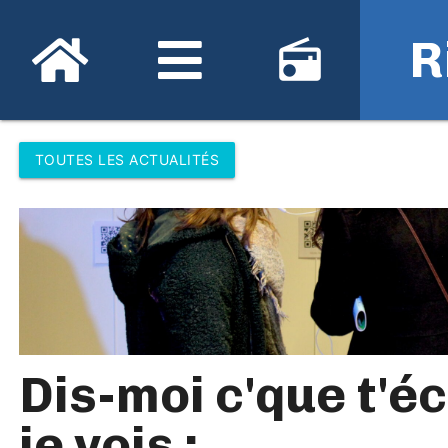
R
radio
TOUTES LES ACTUALITÉS
Dis-moi c'que t'éc
je vois :