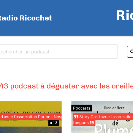
Ri
Radio Ricochet
43 podcast à déguster avec les oreill
Podcasts
d avec l'association Parlons Nos
Story Card avec l'associatio
Langues
#12