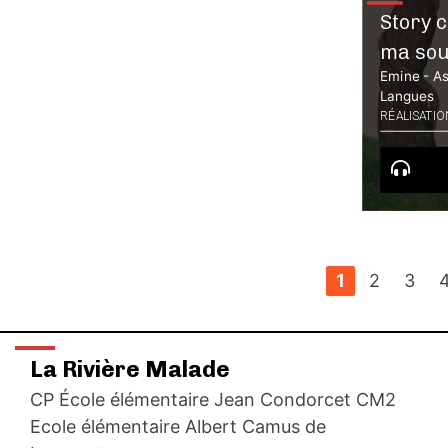
Story 
ma sour
Emine - As
Langues
RÉALISATION
1
2
3
La Rivière Malade
CP École élémentaire Jean Condorcet CM2
Ecole élémentaire Albert Camus de