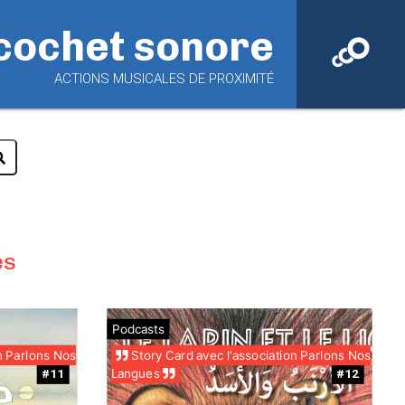
cochet sonore
ACTIONS MUSICALES DE PROXIMITÉ
es
Podcasts
n Parlons Nos
Story Card avec l'association Parlons Nos
Langues
#11
#12