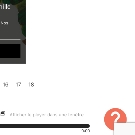
ille
s Nos
16
17
18
help
Afficher le player dans une fenêtre
0:00