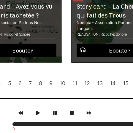
card – Avez-vous vu
Story card – La Chen
is tachetée ?
qui fait des Trous
sociation Parlons Nos
Noémia - Association Parlon
Langues
 : Ricochet Sonore
RÉALISATION : Ricochet Sonore
Ecouter
Ecouter
4
5
6
7
8
9
10
11
12
13
14
15
0