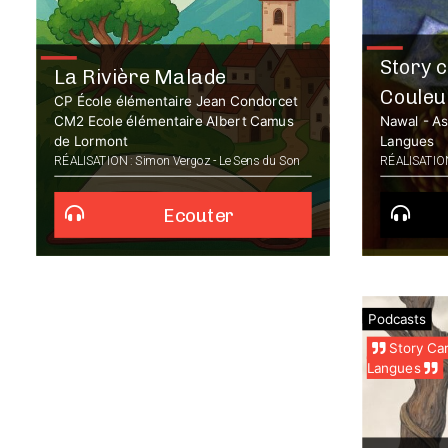
Story 
La Rivière Malade
Couleu
CP École élémentaire Jean Condorcet
CM2 Ecole élémentaire Albert Camus
Nawal - As
de Lormont
Langues
RÉALISATION : Simon Vergoz - Le Sens du Son
RÉALISATION
Ecouter
Podcasts
Story Car
Langues