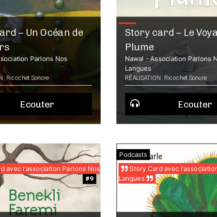
card – Un Océan de
Story card – Le Voy
rs
Plume
sociation Parlons Nos
Nawal - Association Parlons 
Langues
 : Ricochet Sonore
RÉALISATION : Ricochet Sonore
Ecouter
Ecouter
Podcasts
d avec l'association Parlons Nos
Story Card avec l'associatio
Langues
#9