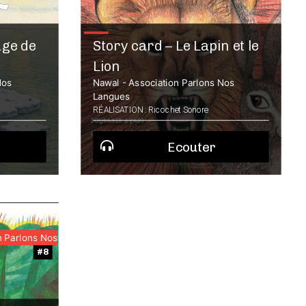
age de
Story card – Le Lapin et le
Lion
Nos
Nawal - Association Parlons Nos
Langues
RÉALISATION : Ricochet Sonore
Ecouter
n Parlons Nos
#8