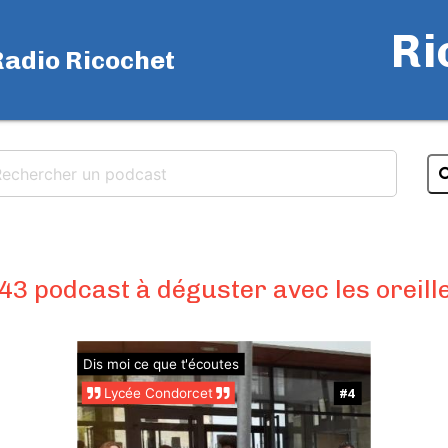
Ri
Radio Ricochet
43 podcast à déguster avec les oreill
Dis moi ce que t'écoutes
Lycée Condorcet
#4