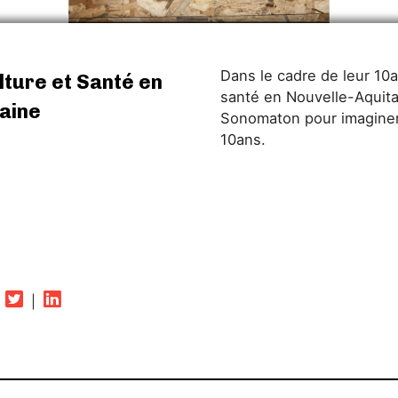
10 ans Pôle Culture et
Dans le cadre de leur 10a
Santé en Nouvelle-
lture et Santé en
santé en Nouvelle-Aquitai
Aquitaine
aine
Sonomaton pour imaginer 
Lucille Vias
10ans.
RÉALISATION :
Ecouter
4
5
6
7
8
9
10
11
12
13
14
15
|
|