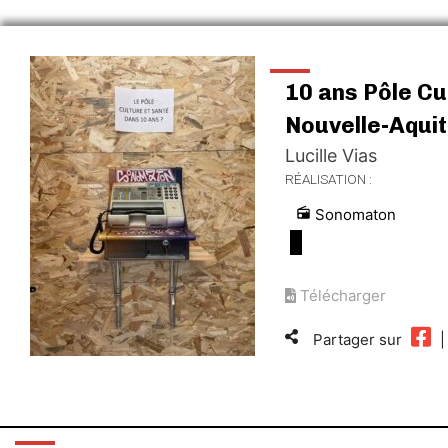
10 ans Pôle Cu
Nouvelle-Aquit
Lucille Vias
RÉALISATION :
radio
Sonomaton
Télécharger
1
2
3
Partager sur